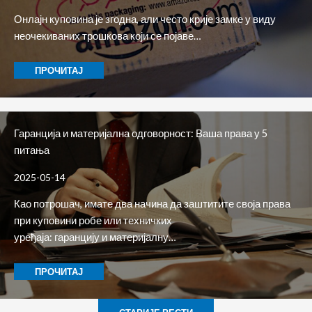
Онлајн куповина је згодна, али често крије замке у виду
неочекиваних трошкова који се појаве…
ПРОЧИТАЈ
Гаранција и материјална одговорност: Ваша права у 5
питања
2025-05-14
Као потрошач, имате два начина да заштитите своја права
при куповини робе или техничких
уређаја: гаранцију и материјалну…
ПРОЧИТАЈ