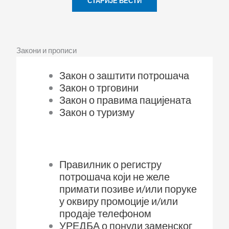
СТАРИЈЕ ВЕСТИ
Закони и прописи
Закон о заштити потрошача
Закон о трговини
Закон о правима пацијената
Закон о туризму
Правилник о регистру
потрошача који не желе
примати позиве и/или поруке
у оквиру промоције и/или
продаје телефоном
УРЕДБА о понуди заменског