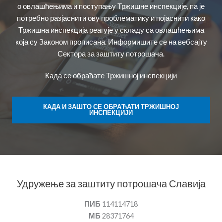
о овлашћењима и поступању Тржишне инспекције, па је
потребно разјаснити ову проблематику и појаснити како
Тржишна инспекција реагује у складу са овлашћењима
која су Законом прописана. Информишите се на вебсајту
Сектора за заштиту потрошача.
Када се обраћате Тржишној инспекцији
КАДА И ЗАШТО СЕ ОБРАЋАТИ ТРЖИШНОЈ
ИНСПЕКЦИЈИ
Удружење за заштиту потрошача Славија
ПИБ
114114718
МБ
28371764