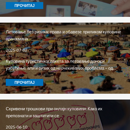
ПРОЧИТАЈ
Летовање без ризика: права и обавезе приликом куповине
аранжмана
2025-07-02
Куповина туристичког пакета за летовање доноси
узбуђење, али и ризик од неочекиваних проблема – од…
ПРОЧИТАЈ
Скривени трошкови при онлајн куповини: Како их
препознати и заштитити се
2025-06-10