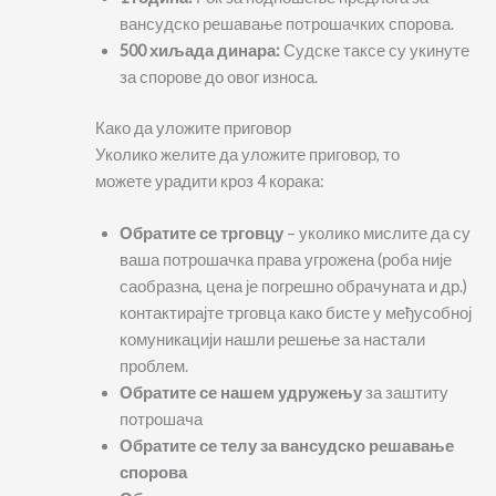
вансудско решавање потрошачких спорова.
500 хиљада динара:
Судске таксе су укинуте
за спорове до овог износа.
Како да уложите приговор
Уколико желите да уложите приговор, то
можете урадити кроз 4 корака:
Обратите се трговцу
– уколико мислите да су
ваша потрошачка права угрожена (роба није
саобразна, цена је погрешно обрачуната и др.)
контактирајте трговца како бисте у међусобној
комуникацији нашли решење за настали
проблем.
Обратите се нашем удружењу
за заштиту
потрошача
Обратите се телу за вансудско решавање
спорова