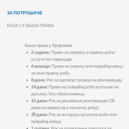
ЗА ПОТРОШАЧЕ
КОЈА СУ ВАША ПРАВА
Ваша права у бројевима
2 године:
Право на оправку и замену робе/
услуге без гаранције.
6 месеци:
Право на замену или повраћај новца
за неисправну робу.
8 дана:
Рок за одговор трговца на рекламацију.
14 дана:
Право на повраћај робе купљене на
даљину, без образложења.
15 дана:
Рок за решавање рекламације (30
дана за намештај и техничку робу).
30 дана:
Рок за испоруку купљене робе или
повраћај новца.
1 година:
Рок за подношење предлога за