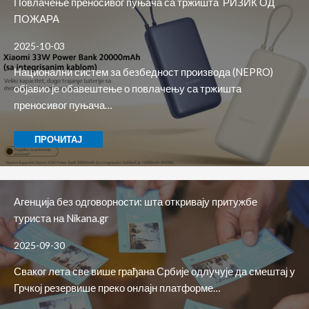
Повлачење преносивог пуњача са тржишта РИЗИК ОД
ПОЖАРА
2025-10-03
Национални систем за безбедност производа (NEPRO)
објавио је обавештење о повлачењу са тржишта
преносивог пуњача…
ПРОЧИТАЈ
Агенција без одговорности: шта откривају притужбе
туриста на Nikana.gr
2025-09-30
Сваког лета све више грађана Србије одлучује да смештај у
Грчкој резервише преко онлајн платформе…