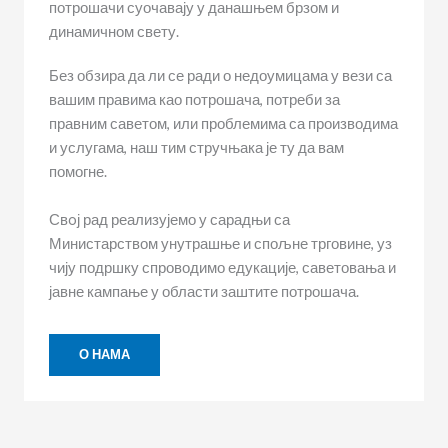
потрошачи суочавају у данашњем брзом и
динамичном свету.
Без обзира да ли се ради о недоумицама у вези са
вашим правима као потрошача, потреби за
правним саветом, или проблемима са производима
и услугама, наш тим стручњака је ту да вам
помогне.
Свoј рад реализујемо у сарадњи са
Министарством унутрашње и спољне трговине, уз
чију подршку спроводимо едукације, саветовања и
јавне кампање у области заштите потрошача.
О НАМА