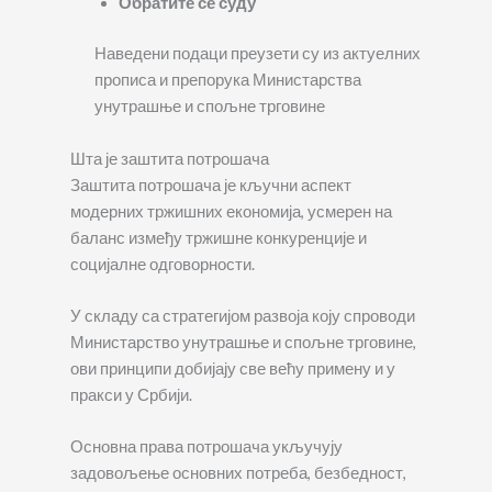
Обратите се суду
Наведени подаци преузети су из актуелних
прописа и препорука Министарства
унутрашње и спољне трговине
Шта је заштита потрошача
Заштита потрошача је кључни аспект
модерних тржишних економија, усмерен на
баланс између тржишне конкуренције и
социјалне одговорности.
У складу са стратегијом развоја коју спроводи
Министарство унутрашње и спољне трговине,
ови принципи добијају све већу примену и у
пракси у Србији.
Основна права потрошача укључују
задовољење основних потреба, безбедност,