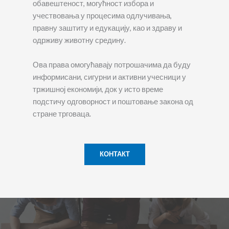
обавештеност, могућност избора и
учествовања у процесима одлучивања,
правну заштиту и едукацију, као и здраву и
одрживу животну средину.
Ова права омогућавају потрошачима да буду
информисани, сигурни и активни учесници у
тржишној економији, док у исто време
подстичу одговорност и поштовање закона од
стране трговаца.
КОНТАКТ