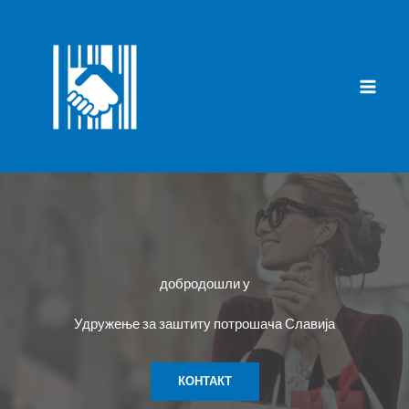
Skip
to
content
добродошли у
Удружење за заштиту потрошача Славија
КОНТАКТ