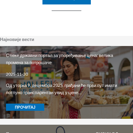
Најновије вести
Стиже државни портал за упоређивање цена: велика
промена за потрошаче
2025-11-30
Од уторка 9. децембра 2025. грађани ће први пут имати
потпуно транспарентан увид у цене…
ПРОЧИТАЈ