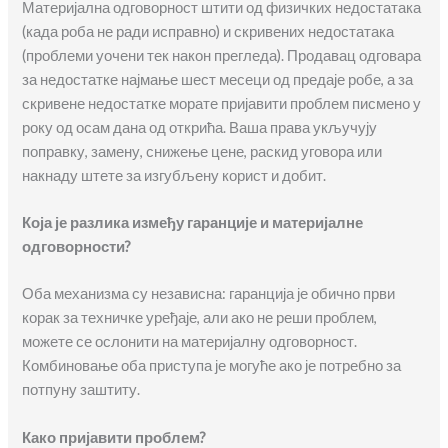
Материјална одговорност штити од физичких недостатака
(када роба не ради исправно) и скривених недостатака
(проблеми уочени тек након прегледа). Продавац одговара
за недостатке најмање шест месеци од предаје робе, а за
скривене недостатке морате пријавити проблем писмено у
року од осам дана од открића. Ваша права укључују
поправку, замену, снижење цене, раскид уговора или
накнаду штете за изгубљену корист и добит.
Која је разлика између гаранције и материјалне
одговорности?
Оба механизма су независна: гаранција је обично први
корак за техничке уређаје, али ако не реши проблем,
можете се ослонити на материјалну одговорност.
Комбиновање оба приступа је могуће ако је потребно за
потпуну заштиту.
Како пријавити проблем?