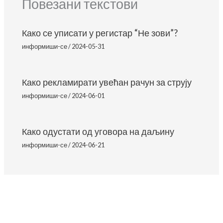
Повезани текстови
Како се уписати у регистар “Не зови”?
информиши-се
/
2024-05-31
Како рекламирати увећан рачун за струју
информиши-се
/
2024-06-01
Како одустати од уговора на даљину
информиши-се
/
2024-06-21