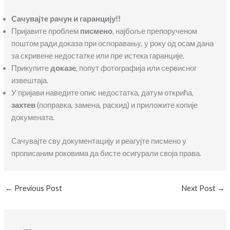
Сачувајте рачун и гаранциј
у!!
Пријавите проблем
писмено
, најбоље препорученом
поштом ради доказа при оспоравању, у року од осам дана
за скривене недостатке или пре истека гаранције.
Прикупите
доказе
, попут фотографија или сервисног
извештаја.
У пријави наведите опис недостатка, датум открића,
захтев
(поправка, замена, раскид) и приложите копије
докумената.
Сачувајте сву документацију и реагујте писмено у
прописаним роковима да бисте осигурали своја права.
←
Previous Post
Next Post
→