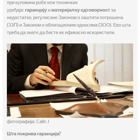
при куповини робе или техничких
уређаја:
гаранцију
и
материјалну одговорност
за
недостатке, регулисане Законом о заштити потрошача
(ЗЗП) и Законом о облигационим односима (ЗОО). Ево шта
треба да знате да бисте их ефикасно искористили.
фотографија: Calin J
Шта покрива гаранција?