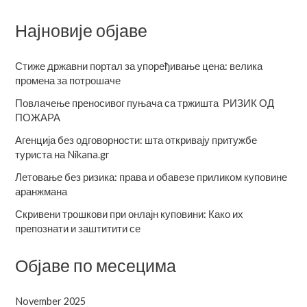
Најновије објаве
Стиже државни портал за упоређивање цена: велика
промена за потрошаче
Повлачење преносивог пуњача са тржишта РИЗИК ОД
ПОЖАРА
Агенција без одговорности: шта откривају притужбе
туриста на Nikana.gr
Летовање без ризика: права и обавезе приликом куповине
аранжмана
Скривени трошкови при онлајн куповини: Како их
препознати и заштитити се
Објаве по месецима
November 2025