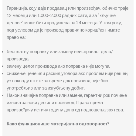
Гаранција, коју даје продавац или произвођач, обично траје
12 месеци или 1.000–2.000 радних сати, а за “кључне
делове” може бити продужена на 24 месеца. У том року,
под условом да је производ правилно коришћен, имате
право на:
бесплатну поправку или замену неисправног дела/
производа,
замену целог производа ако поправка није могућа,
снижење цене или раскид уговора ако проблем није решен,
уз накнаду штете за време док производ није био
употребљив или за изгубљену добит.
Након значајне поправке или замене, гарантни рок почиње
изнова за нови део или производ. Права према
произвођачу истичу годину дана од подношења захтева.
Како функционише материјална одговорност?