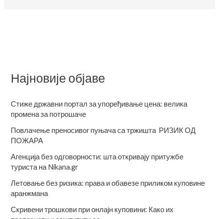
Најновије објаве
Стиже државни портал за упоређивање цена: велика
промена за потрошаче
Повлачење преносивог пуњача са тржишта РИЗИК ОД
ПОЖАРА
Агенција без одговорности: шта откривају притужбе
туриста на Nikana.gr
Летовање без ризика: права и обавезе приликом куповине
аранжмана
Скривени трошкови при онлајн куповини: Како их