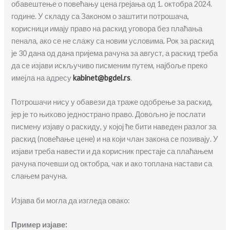
обавештење о повећању цена грејања од 1. октобра 2024.
године. У складу са Законом о заштити потрошача,
корисници имају право на раскид уговора без плаћања
пенала, ако се не слажу са новим условима. Рок за раскид
је 30 дана од дана пријема рачуна за август, а раскид треба
да се изјави искључиво писменим путем, најбоље преко
имејла на адресу
kabinet@bgdel.rs
.
Потрошачи нису у обавези да траже одобрење за раскид,
јер је то њихово једнострано право. Довољно је послати
писмену изјаву о раскиду, у којој ће бити наведен разлог за
раскид (повећање цене) и на који члан закона се позивају. У
изјави треба навести и да корисник престаје са плаћањем
рачуна почевши од октобра, чак и ако топлана настави са
слањем рачуна.
Изјава би могла да изгледа овако:
Пример изјаве: