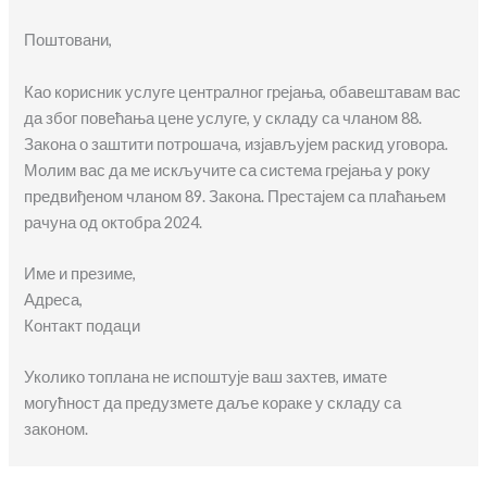
Поштовани,
Као корисник услуге централног грејања, обавештавам вас
да због повећања цене услуге, у складу са чланом 88.
Закона о заштити потрошача, изјављујем раскид уговора.
Молим вас да ме искључите са система грејања у року
предвиђеном чланом 89. Закона. Престајем са плаћањем
рачуна од октобра 2024.
Име и презиме,
Адреса,
Контакт подаци
Уколико топлана не испоштује ваш захтев, имате
могућност да предузмете даље кораке у складу са
законом.