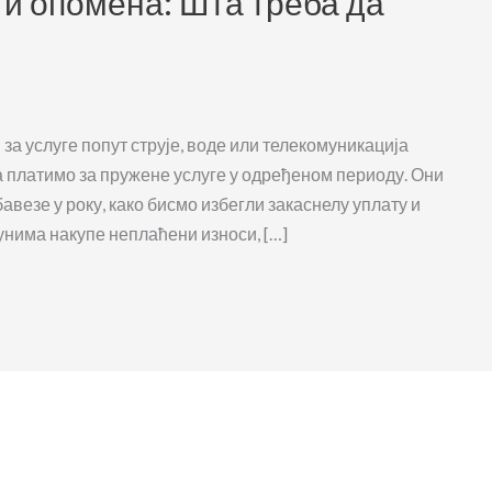
 и опомена: Шта треба да
а услуге попут струје, воде или телекомуникација
да платимо за пружене услуге у одређеном периоду. Они
авезе у року, како бисмо избегли закаснелу уплату и
унима накупе неплаћени износи, […]