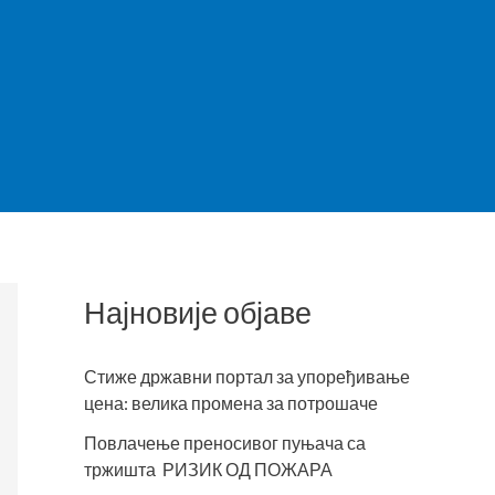
Т
Најновије објаве
Стиже државни портал за упоређивање
цена: велика промена за потрошаче
Повлачење преносивог пуњача са
тржишта РИЗИК ОД ПОЖАРА