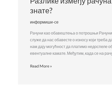
Разлике између рачуна
знате?
информиши-се
Рачуни као обавештења о потрошњи Рачуни з
служе да нас обавесте о износу који треба 
нам дају могућност да платимо недоспеле об
евентуалне камате. Међутим, када се на рач
Разлике
Read More »
између
рачуна
и
опомена:
Шта
треба